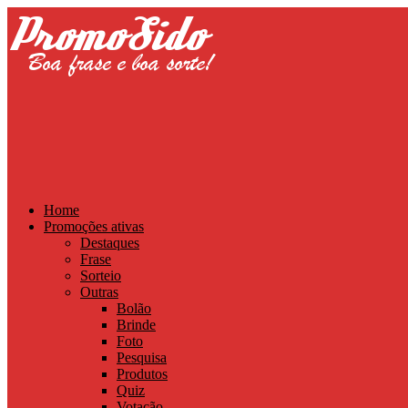
Home
Promoções ativas
Destaques
Frase
Sorteio
Outras
Bolão
Brinde
Foto
Pesquisa
Produtos
Quiz
Votação