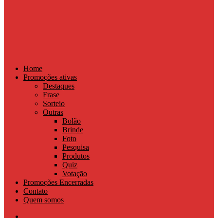
Home
Promoções ativas
Destaques
Frase
Sorteio
Outras
Bolão
Brinde
Foto
Pesquisa
Produtos
Quiz
Votação
Promoções Encerradas
Contato
Quem somos