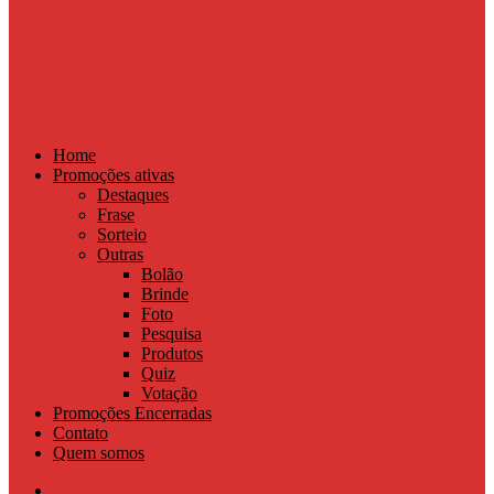
Home
Promoções ativas
Destaques
Frase
Sorteio
Outras
Bolão
Brinde
Foto
Pesquisa
Produtos
Quiz
Votação
Promoções Encerradas
Contato
Quem somos