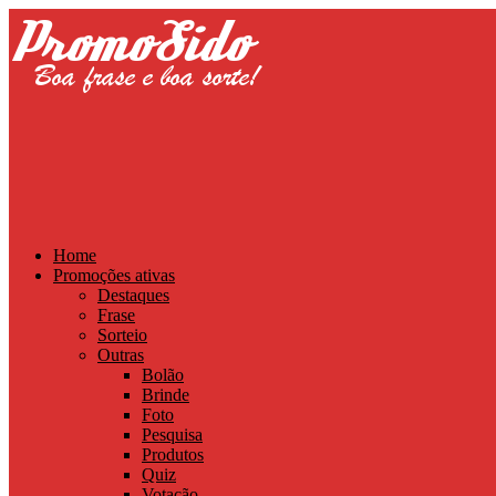
Home
Promoções ativas
Destaques
Frase
Sorteio
Outras
Bolão
Brinde
Foto
Pesquisa
Produtos
Quiz
Votação