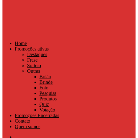
Home
Promoções ativas
Destaques
Frase
Sorteio
Outras
Bolão
Brinde
Foto
Pesquisa
Produtos
Quiz
Votação
Promoções Encerradas
Contato
Quem somos