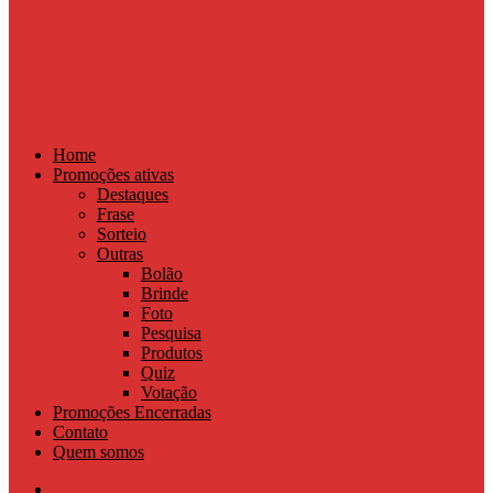
Home
Promoções ativas
Destaques
Frase
Sorteio
Outras
Bolão
Brinde
Foto
Pesquisa
Produtos
Quiz
Votação
Promoções Encerradas
Contato
Quem somos