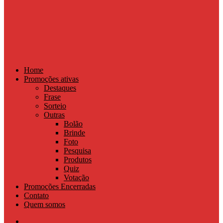
Home
Promoções ativas
Destaques
Frase
Sorteio
Outras
Bolão
Brinde
Foto
Pesquisa
Produtos
Quiz
Votação
Promoções Encerradas
Contato
Quem somos