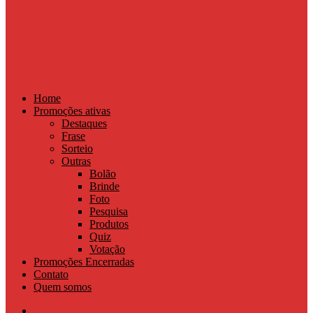
Home
Promoções ativas
Destaques
Frase
Sorteio
Outras
Bolão
Brinde
Foto
Pesquisa
Produtos
Quiz
Votação
Promoções Encerradas
Contato
Quem somos