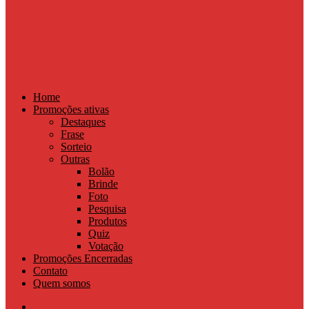
Home
Promoções ativas
Destaques
Frase
Sorteio
Outras
Bolão
Brinde
Foto
Pesquisa
Produtos
Quiz
Votação
Promoções Encerradas
Contato
Quem somos