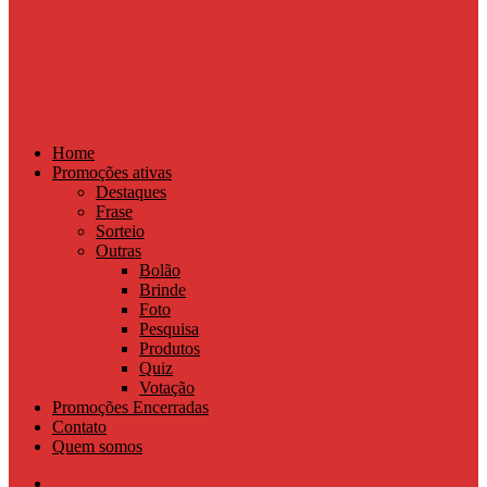
Home
Promoções ativas
Destaques
Frase
Sorteio
Outras
Bolão
Brinde
Foto
Pesquisa
Produtos
Quiz
Votação
Promoções Encerradas
Contato
Quem somos