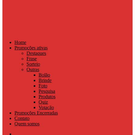
Home
Promoções ativas
Destaques
Frase
Sorteio
Outras
Bolão
Brinde
Foto
Pesquisa
Produtos
Quiz
Votação
Promoções Encerradas
Contato
Quem somos