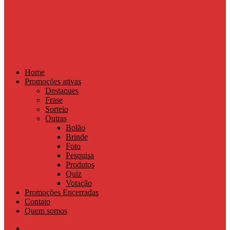
Home
Promoções ativas
Destaques
Frase
Sorteio
Outras
Bolão
Brinde
Foto
Pesquisa
Produtos
Quiz
Votação
Promoções Encerradas
Contato
Quem somos