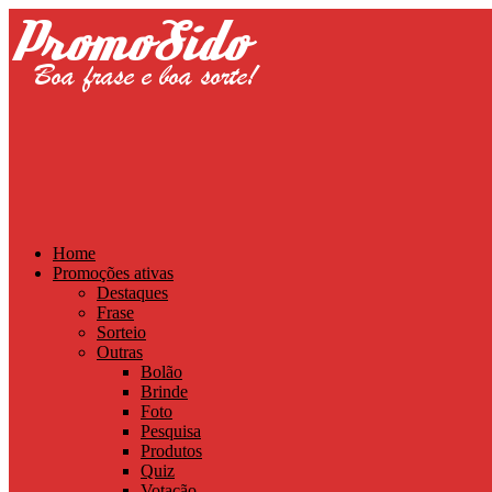
Home
Promoções ativas
Destaques
Frase
Sorteio
Outras
Bolão
Brinde
Foto
Pesquisa
Produtos
Quiz
Votação