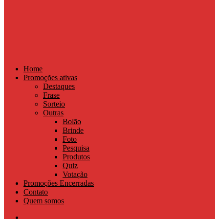
Home
Promoções ativas
Destaques
Frase
Sorteio
Outras
Bolão
Brinde
Foto
Pesquisa
Produtos
Quiz
Votação
Promoções Encerradas
Contato
Quem somos